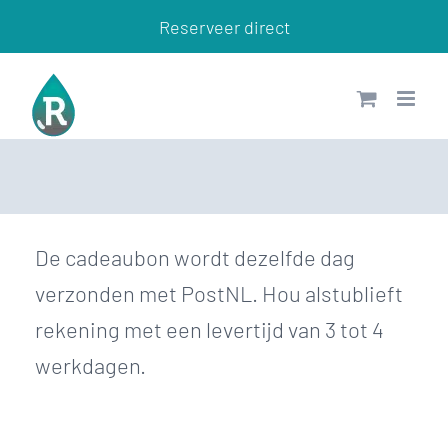
Ga
Reserveer direct
naar
inhoud
De cadeaubon wordt dezelfde dag
verzonden met PostNL. Hou alstublieft
rekening met een levertijd van 3 tot 4
werkdagen.