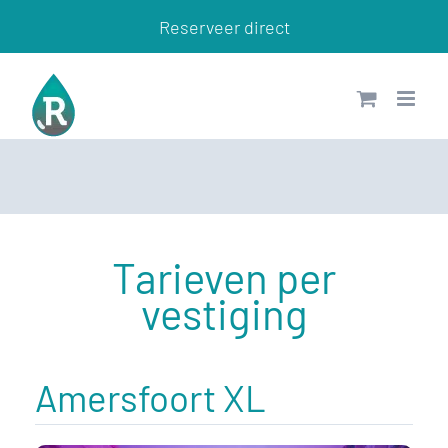
Ga
Reserveer direct
naar
inhoud
Tarieven per
vestiging
Amersfoort XL