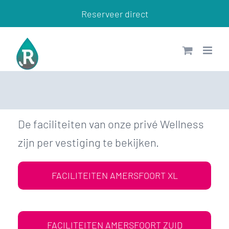
Ga
Reserveer direct
naar
inhoud
De faciliteiten van onze privé Wellness
zijn per vestiging te bekijken.
FACILITEITEN AMERSFOORT XL
FACILITEITEN AMERSFOORT ZUID