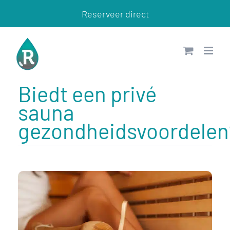
Ga
Reserveer direct
naar
inhoud
Biedt een privé
sauna
gezondheidsvoordelen