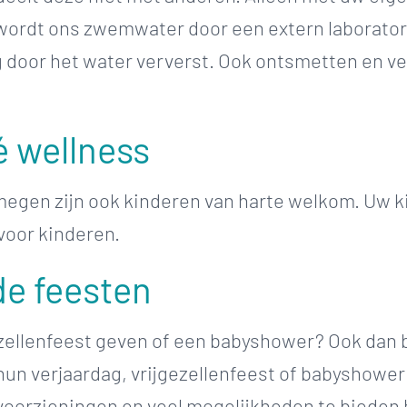
wordt ons zwemwater door een extern laborato
g door het water ververst. Ook ontsmetten en v
é wellness
jmegen zijn ook kinderen van harte welkom. Uw 
voor kinderen.
de feesten
ezellenfeest geven of een babyshower? Ook dan be
 hun verjaardag, vrijgezellenfeest of babyshower 
e voorzieningen en veel mogelijkheden te bieden