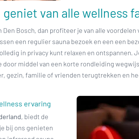
geniet van alle wellness fa
n Den Bosch, dan profiteer je van alle voordele
ussen een regulier sauna bezoek en een een bez
ledig in privacy kunt relaxen en ontspannen. Je
e door middel van een korte rondleiding wegwijs
, gezin, familie of vrienden terugtrekken en he
ellness ervaring
derland
, biedt de
je bij ons genieten
n infrarood sauna,