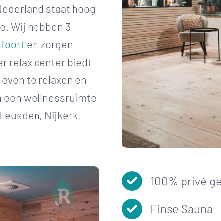
Nederland staat hoog
e. Wij hebben 3
foort
en zorgen
er relax center biedt
even te relaxen en
n een wellnessruimte
 Leusden, Nijkerk,
100% privé g
Finse Sauna