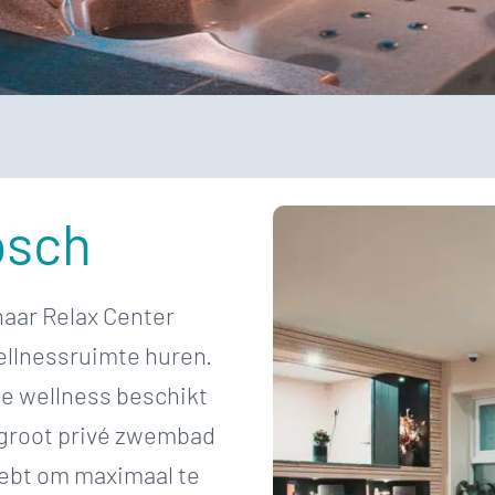
osch
aar Relax Center
wellnessruimte huren.
ze wellness beschikt
 groot privé zwembad
hebt om maximaal te