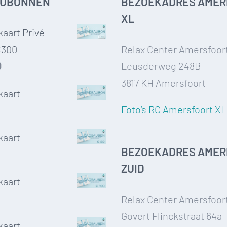
AUBONNEN
BEZOEKADRES AMER
XL
aart Privé
€300
Relax Center Amersfoor
0
Leusderweg 248B
3817 KH Amersfoort
aart
Foto’s RC Amersfoort XL
aart
BEZOEKADRES AMER
ZUID
aart
Relax Center Amersfoor
Govert Flinckstraat 64a
aart