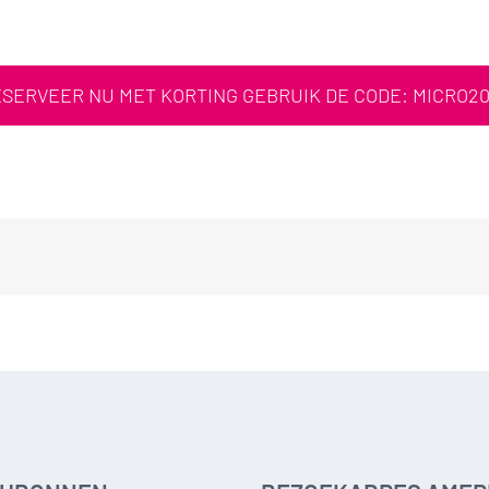
SERVEER NU MET KORTING GEBRUIK DE CODE: MICRO2