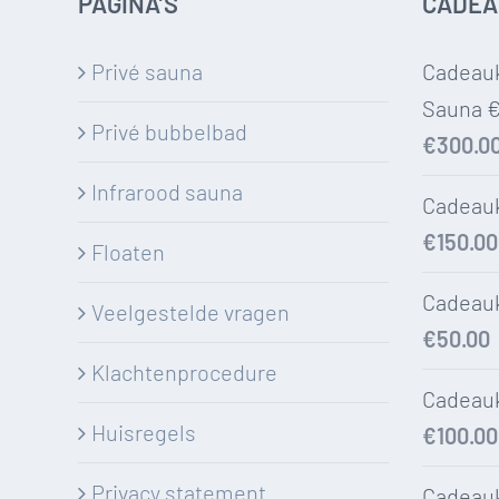
PAGINA’S
CADE
Privé sauna
Cadeauk
Sauna 
Privé bubbelbad
€
300.0
Infrarood sauna
Cadeauk
€
150.00
Floaten
Cadeauk
Veelgestelde vragen
€
50.00
Klachtenprocedure
Cadeauk
Huisregels
€
100.00
Privacy statement
Cadeauk