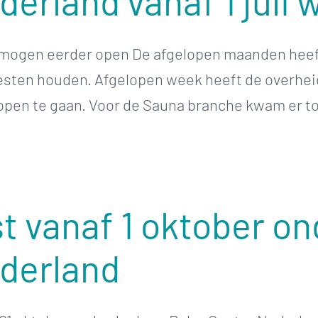
erland vanaf 1 juli
 mogen eerder open De afgelopen maanden heeft
esten houden. Afgelopen week heeft de overhei
en te gaan. Voor de Sauna branche kwam er t
st vanaf 1 oktober o
ederland