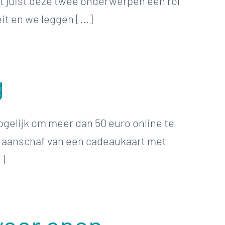
t juist deze twee onderwerpen een rol
it en we leggen [...]
g
gelijk om meer dan 50 euro online te
ij aanschaf van een cadeaukaart met
.]